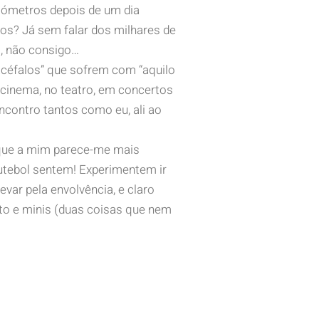
ilómetros depois de um dia
tos? Já sem falar dos milhares de
s, não consigo…
“acéfalos” que sofrem com “aquilo
cinema, no teatro, em concertos
ncontro tantos como eu, ali ao
 que a mim parece-me mais
utebol sentem! Experimentem ir
evar pela envolvência, e claro
ato e minis (duas coisas que nem