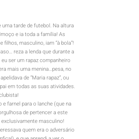
 uma tarde de futebol. Na altura
oço e ia toda a família! As
ilhos, masculino, iam “à bola”!
aso… reza a lenda que durante a
e eu ser um rapaz companheiro
ue era mais uma menina…pesa, no
pelidava de “Maria rapaz”, ou
ai em todas as suas atividades.
clubista!
e farnel para o lanche (que na
a orgulhosa de pertencer a este
e exclusivamente masculino!
eressava quem era o adversário
ica!), e que aprendi a ver o