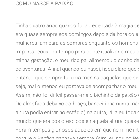
COMO NASCE A PAIXÃO
Tinha quatro anos quando fui apresentada à magia de
era quase sempre aos domingos depois da hora do alm
mulheres iam para as compras enquanto os homens e f
Importa recuar no tempo para contextualizar o meu c
minha gestação, o meu rico pai alimentou o sonho d
de aventuras! Afinal quando eu nasci, ficou claro q
entanto que sempre fui uma menina daquelas que se a
seja, mal o menos eu gostava de acompanhar o meu p
Assim, não foi difícil passar-me o bichinho da paixão 
De almofada debaixo do braço, bandeirinha numa mão 
altura podia entrar no estádio) na outra, lá ia eu tod
mundo que era dos crescidos e naquela altura, quas
Foram tempos gloriosos aqueles em que nem me int
porque o Benfica ganhava sempre, (sim, eu sou do Benf