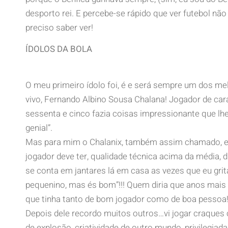
desporto rei. E percebe-se rápido que ver futebol não
preciso saber ver!
ÍDOLOS DA BOLA
O meu primeiro ídolo foi, é e será sempre um dos mel
vivo, Fernando Albino Sousa Chalana! Jogador de cara
sessenta e cinco fazia coisas impressionante que lh
genial”.
Mas para mim o Chalanix, também assim chamado, er
jogador deve ter, qualidade técnica acima da média, 
se conta em jantares lá em casa as vezes que eu gri
pequenino, mas és bom”!!! Quem diria que anos mais t
que tinha tanto de bom jogador como de boa pessoa
Depois dele recordo muitos outros…vi jogar craques
de explosão, criatividade de outro mundo, privilegiad