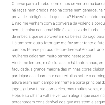
Olhe-se para o futebol com olhos de ver…numa banc
há raças nem credos, não há cores nem géneros, há r
prova de inteligência do que esta? Haverá cenário ma
E não me venham com a conversa da violência porque
nem de coisa nenhuma! Não é exclusivo do futebol! I
de imbecis que se aproveitam da beleza do jogo para j
Há também outro fator que me faz amar tanto o fut
campos têm-se pintado de cor-de-rosa! Ao contrário d
mulheres galgaram muito terreno neste jogo!
Ainda me lembro, e não foi assim há tantos anos, e
faculdade, a grande maioria das minhas cores clubis
participar assiduamente nas tertúlias sobre o domingo
altura eram num campo em frente à porta principal 
jogos, gritava tanto como eles, mas muitas vezes, qu
Hoje, é só olhar à volta e ver com alegria que esse 
percentagem considerável dos que assistem e seguem