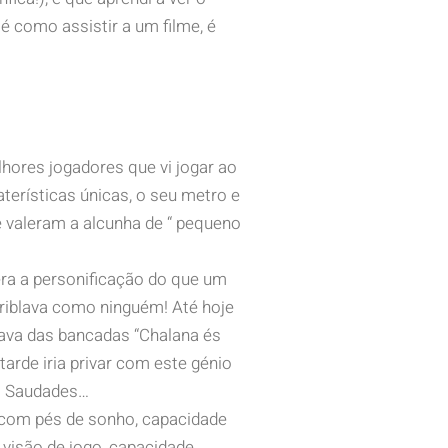
 é como assistir a um filme, é
hores jogadores que vi jogar ao
terísticas únicas, o seu metro e
e valeram a alcunha de “ pequeno
a a personificação do que um
driblava como ninguém! Até hoje
tava das bancadas “Chalana és
arde iria privar com este génio
! Saudades…
 com pés de sonho, capacidade
a visão de jogo, capacidade